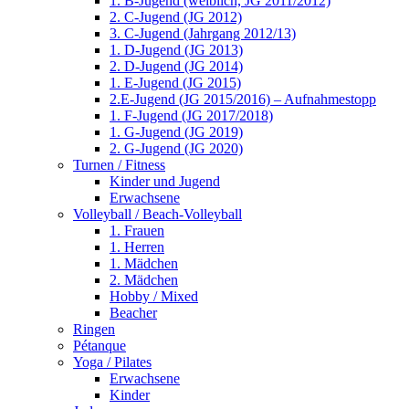
1. B-Jugend (weiblich, JG 2011/2012)
2. C-Jugend (JG 2012)
3. C-Jugend (Jahrgang 2012/13)
1. D-Jugend (JG 2013)
2. D-Jugend (JG 2014)
1. E-Jugend (JG 2015)
2.E-Jugend (JG 2015/2016) – Aufnahmestopp
1. F-Jugend (JG 2017/2018)
1. G-Jugend (JG 2019)
2. G-Jugend (JG 2020)
Turnen / Fitness
Kinder und Jugend
Erwachsene
Volleyball / Beach-Volleyball
1. Frauen
1. Herren
1. Mädchen
2. Mädchen
Hobby / Mixed
Beacher
Ringen
Pétanque
Yoga / Pilates
Erwachsene
Kinder