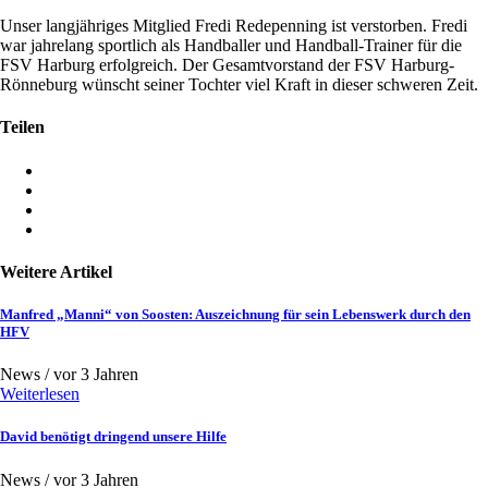
Unser langjähriges Mitglied Fredi Redepenning ist verstorben. Fredi
war jahrelang sportlich als Handballer und Handball-Trainer für die
FSV Harburg erfolgreich. Der Gesamtvorstand der FSV Harburg-
Rönneburg wünscht seiner Tochter viel Kraft in dieser schweren Zeit.
Teilen
Weitere Artikel
Manfred „Manni“ von Soosten: Auszeichnung für sein Lebenswerk durch den
HFV
News /
vor 3 Jahren
Weiterlesen
David benötigt dringend unsere Hilfe
News /
vor 3 Jahren