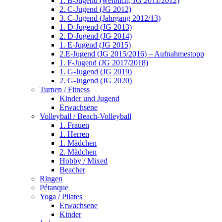
1. B-Jugend (weiblich, JG 2011/2012)
2. C-Jugend (JG 2012)
3. C-Jugend (Jahrgang 2012/13)
1. D-Jugend (JG 2013)
2. D-Jugend (JG 2014)
1. E-Jugend (JG 2015)
2.E-Jugend (JG 2015/2016) – Aufnahmestopp
1. F-Jugend (JG 2017/2018)
1. G-Jugend (JG 2019)
2. G-Jugend (JG 2020)
Turnen / Fitness
Kinder und Jugend
Erwachsene
Volleyball / Beach-Volleyball
1. Frauen
1. Herren
1. Mädchen
2. Mädchen
Hobby / Mixed
Beacher
Ringen
Pétanque
Yoga / Pilates
Erwachsene
Kinder