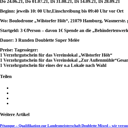
Do 24.06.21, Do 01.07.21, Di 31.08.21, Di 14.09.21, Di 28.09.21
Beginn: jeweils 10: 00 Uhr,Einschreibung bis 09:40 Uhr vor Ort
Wo: Boulodrome „Wilstorfer Höh“, 21079 Hamburg, Wasmerstr. 
Startgeld: 3 €/Person – davon 1€ Spende an die „Behindertenwer
Dauer: 3 Runden Doublette Super Melèe
Preise: Tagessieger:
1 Verzehrgutschein für das Vereinslokal „Wilstorfer Höh“
1 Verzehrgutschein für das Vereinslokal „Zur Außenmühle“Gesam
1 Verzehrgutschein für eines der o.a Lokale nach Wahl
Teilen
Weitere Artikel
Pétanque – Qualifikation zur Landesmeisterschaft Doublette Mixed – wir ver