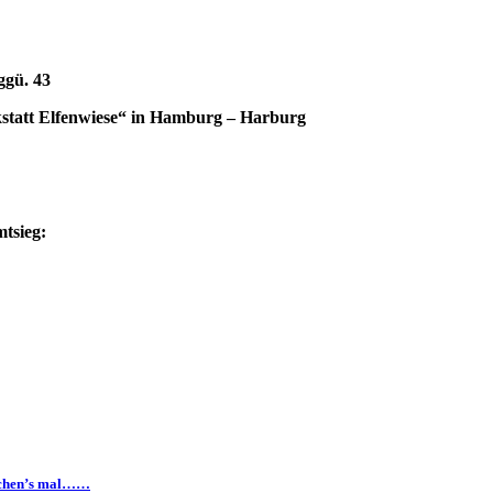
ggü. 43
kstatt Elfenwiese“ in Hamburg – Harburg
tsieg:
suchen’s mal……