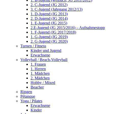
1. B-Jugend (weiblich, JG 2011/2012)
2. C-Jugend (JG 2012)
3. C-Jugend (Jahrgang 2012/13)
1. D-Jugend (JG 2013)
2. D-Jugend (JG 2014)
1. E-Jugend (JG 2015)
2.E-Jugend (JG 2015/2016) – Aufnahmestopp
1. F-Jugend (JG 2017/2018)
1. G-Jugend (JG 2019)
2. G-Jugend (JG 2020)
Turnen / Fitness
Kinder und Jugend
Erwachsene
Volleyball / Beach-Volleyball
1. Frauen
1. Herren
1. Mädchen
2. Mädchen
Hobby / Mixed
Beacher
Ringen
Pétanque
Yoga / Pilates
Erwachsene
Kinder