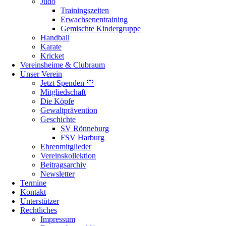
Judo
Trainingszeiten
Erwachsenentraining
Gemischte Kindergruppe
Handball
Karate
Kricket
Vereinsheime & Clubraum
Unser Verein
Jetzt Spenden 💙
Mitgliedschaft
Die Köpfe
Gewaltprävention
Geschichte
SV Rönneburg
FSV Harburg
Ehrenmitglieder
Vereinskollektion
Beitragsarchiv
Newsletter
Termine
Kontakt
Unterstützer
Rechtliches
Impressum