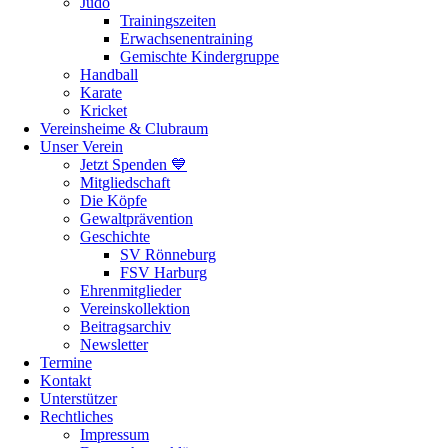
Judo
Trainingszeiten
Erwachsenentraining
Gemischte Kindergruppe
Handball
Karate
Kricket
Vereinsheime & Clubraum
Unser Verein
Jetzt Spenden 💙
Mitgliedschaft
Die Köpfe
Gewaltprävention
Geschichte
SV Rönneburg
FSV Harburg
Ehrenmitglieder
Vereinskollektion
Beitragsarchiv
Newsletter
Termine
Kontakt
Unterstützer
Rechtliches
Impressum