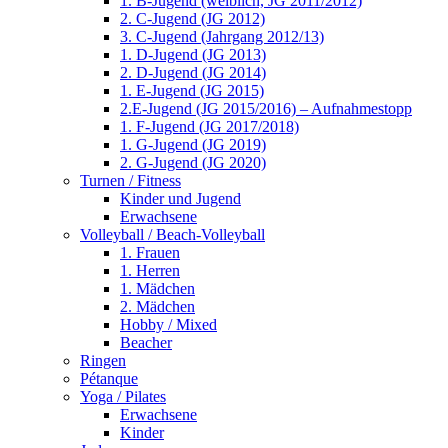
1. B-Jugend (weiblich, JG 2011/2012)
2. C-Jugend (JG 2012)
3. C-Jugend (Jahrgang 2012/13)
1. D-Jugend (JG 2013)
2. D-Jugend (JG 2014)
1. E-Jugend (JG 2015)
2.E-Jugend (JG 2015/2016) – Aufnahmestopp
1. F-Jugend (JG 2017/2018)
1. G-Jugend (JG 2019)
2. G-Jugend (JG 2020)
Turnen / Fitness
Kinder und Jugend
Erwachsene
Volleyball / Beach-Volleyball
1. Frauen
1. Herren
1. Mädchen
2. Mädchen
Hobby / Mixed
Beacher
Ringen
Pétanque
Yoga / Pilates
Erwachsene
Kinder