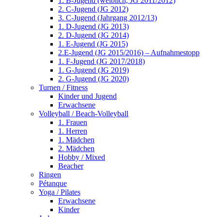
1. B-Jugend (weiblich, JG 2011/2012)
2. C-Jugend (JG 2012)
3. C-Jugend (Jahrgang 2012/13)
1. D-Jugend (JG 2013)
2. D-Jugend (JG 2014)
1. E-Jugend (JG 2015)
2.E-Jugend (JG 2015/2016) – Aufnahmestopp
1. F-Jugend (JG 2017/2018)
1. G-Jugend (JG 2019)
2. G-Jugend (JG 2020)
Turnen / Fitness
Kinder und Jugend
Erwachsene
Volleyball / Beach-Volleyball
1. Frauen
1. Herren
1. Mädchen
2. Mädchen
Hobby / Mixed
Beacher
Ringen
Pétanque
Yoga / Pilates
Erwachsene
Kinder