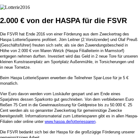
2.000 € von der HASPA für die FSVR
Die FSVR hat Ende 2016 von einer Förderung aus dem Zweckertrag des
Haspa LotterieSparens profitiert. Jörn Leitner (2.Vorsitzender) und Olaf Preuß
(Geschäftsführer) freuten sich sehr, als sie den Zuwendungsbescheid in
Höhe von 2.000 € von Maren Wetzk (Haspa Filialleiterin in Marmstorf)
entgegen nehmen durften. Investiert wird das Geld in 2 neue Tore für unseren
kleinen Kunstrasenplatz am Sportplatz Außenmühle, in Torsicherungen und
in neue Tornetze.
Beim Haspa LotterieSparen erwerben die Teilnehner Spar-Lose für je 5 €
monatlich.
Vier Euro davon werden vom Loskäufer gespart und am Ende eines
Sparjahres dessen Sparkonto gut geschrieben. Von dem verbliebenen Euro
fließen 75 Cent in die Gewinnauslosung für Geldpreise bis zu 50.000 €. 25
Cent werden als so genannter Zweckertrag für gemeinnütige Zwecke
bereitgestellt. Informationsmaterial zum Lotteriesparen gibt es in allen Haspa-
Filialen oder online unter
www.haspa.de/lotteriesparen
.
Die FSVR bedankt sich bei der Haspa für die großzügige Förderung unserer
gemeinnützigen Arbeit.