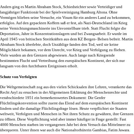
Anders ging es Martin Abraham Stock, Schiedsrichter sowie Verteidiger und
langjähriger Funktionär bei der Spielvereinigung Hamburg Altona. Ohne
Vermögen blieben seine Versuche, ein Visum für ein anderes Land zu bekommen,
erfolglos. Auf den gepackten Koffern saß er fest, als Nazi-Deutschland im Krieg
seine Vernichtungsmaschinerie ins Unvorstellbare trieb. Statt Flucht folgte die
Deportation, Jahre in Konzentrationslagern und bei Zwangsarbeit. Er wurde im
April 1945 von britischen Streitkräften aus dem KZ Bergen- Belsen befreit. Martin
Abraham Stock überlebte, doch Unzählige fanden den Tod, weil sie keine
Möglichkeit bekamen, vor dem Unrecht, vor Krieg und Verfolgung zu fliehen.
Viele wurden an den Grenzen abgewiesen. Auch lange nach Kriegsende
bestimmten Flucht und Vertreibung den europäischen Kontinent, der sich nur
langsam von den furchtbaren Ereignissen erholt.
Schutz von Verfolgten
Die Weltgemeinschaft zog aus den vielen Schicksalen ihre Lehren, verankerte das
Recht Asyl zu ersuchen in der Allgemeinen Erklärung der Menschenrechte und
verabschiedete 1951 ein bemerkenswertes Dokument: Die Genfer
Flüchtlingskonvention sollte zuerst das Elend auf dem europäischen Kontinent
lindern und die damalige Flüchtlingsfrage lösen. Heute verpflichtet sie Staaten
weltweit, Verfolgten und Menschen in Not ihren Schutz zu gewähren, ihre Grenzen
zu öffnen. Diese Verpflichtung wird aber immer häufiger in Frage gestellt: Fast
4000 Menschen starben im vergangenen Jahr bei dem Versuch das Mittelmeer zu
überqueren. Unter ihnen war auch die Nationaltorhüterin Gambias, Fatim Jawara.