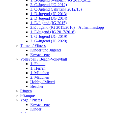
1. B-Jugend (weiblich, JG 2011/2012)
2. C-Jugend (JG 2012)
3. C-Jugend (Jahrgang 2012/13)
1. D-Jugend (JG 2013)
2. D-Jugend (JG 2014)
1. E-Jugend (JG 2015)
2.E-Jugend (JG 2015/2016) – Aufnahmestopp
1. F-Jugend (JG 2017/2018)
1. G-Jugend (JG 2019)
2. G-Jugend (JG 2020)
Turnen / Fitness
Kinder und Jugend
Erwachsene
Volleyball / Beach-Volleyball
1. Frauen
1. Herren
1. Mädchen
2. Mädchen
Hobby / Mixed
Beacher
Ringen
Pétanque
Yoga / Pilates
Erwachsene
Kinder