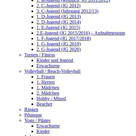
1. B-Jugend (weiblich, JG 2011/2012)
2. C-Jugend (JG 2012)
3. C-Jugend (Jahrgang 2012/13)
1. D-Jugend (JG 2013)
2. D-Jugend (JG 2014)
1. E-Jugend (JG 2015)
2.E-Jugend (JG 2015/2016) – Aufnahmestopp
1. F-Jugend (JG 2017/2018)
1. G-Jugend (JG 2019)
2. G-Jugend (JG 2020)
Turnen / Fitness
Kinder und Jugend
Erwachsene
Volleyball / Beach-Volleyball
1. Frauen
1. Herren
1. Mädchen
2. Mädchen
Hobby / Mixed
Beacher
Ringen
Pétanque
Yoga / Pilates
Erwachsene
Kinder