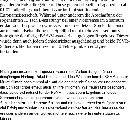
geänderten Fußballregeln ein. Diese gelten offiziell im Ligabereich ab
01.07., allerdings auch bereits zur im Juni stattfindenden
Europameisterschaft. Während unter anderem die Abschaffung der
sogenannten „3-fach Bestrafung“ bei einer Notbremse im Strafraum
erklärt oder besprochen wurde, wann ein verletzter Spieler bei einer
anstehenden Behandlung das Spielfeld nicht mehr verlassen muss,
korrigierte der übrige BSA-Vorstand die abgelegten Regeltests. Dieser
wurde dann auch jedem Schiedsrichter ausgehändigt und beide FSVR-
Schiedsrichter haben diesen mit 0 Fehlerpunkten erfolgreich
bestanden.
Nach gemeinsamen Mittagessen wurden die Vorbereitungen für den
diesjährigen Harburg-Pokal thematisiert. Des Weiteren bereite BSA Ansetzer
Murat Yilmaz noch einmal alle auf die anstehende Saison vor und erinnerte
die Schiedsrichter erneut auch an ihre Pflichten. Wir freuen uns besonders,
dass beide Schiedsrichter der FSVR mit positivem Ergebnis an diesem
Sommerlehrgang teilgenommen haben, wünschen all unseren
Schiedsrichtern für die neue Saison und die bevorstehenden Aufgaben stets
viel Erfolg und würden uns selbstredend darüber freuen, das Interesse des
ein oder anderen an der Schiedsrichterei auch weiterhin unterstützen zu
können.