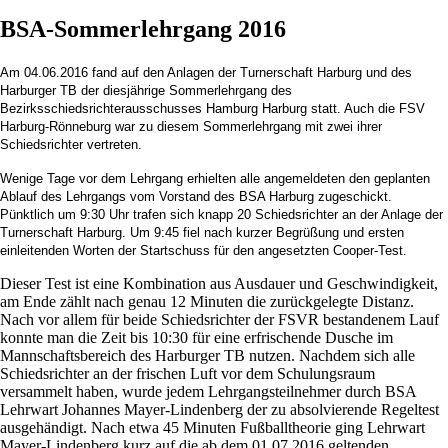
BSA-Sommerlehrgang 2016
Am 04.06.2016 fand auf den Anlagen der Turnerschaft Harburg und des
Harburger TB der diesjährige Sommerlehrgang des
Bezirksschiedsrichterausschusses Hamburg Harburg statt. Auch die FSV
Harburg-Rönneburg war zu diesem Sommerlehrgang mit zwei ihrer
Schiedsrichter vertreten.
Wenige Tage vor dem Lehrgang erhielten alle angemeldeten den geplanten
Ablauf des Lehrgangs vom Vorstand des BSA Harburg zugeschickt.
Pünktlich um 9:30 Uhr trafen sich knapp 20 Schiedsrichter an der Anlage der
Turnerschaft Harburg. Um 9:45 fiel nach kurzer Begrüßung und ersten
einleitenden Worten der Startschuss für den angesetzten Cooper-Test.
Dieser Test ist eine Kombination aus Ausdauer und Geschwindigkeit,
am Ende zählt nach genau 12 Minuten die zurückgelegte Distanz.
Nach vor allem für beide Schiedsrichter der FSVR bestandenem Lauf
konnte man die Zeit bis 10:30 für eine erfrischende Dusche im
Mannschaftsbereich des Harburger TB nutzen. Nachdem sich alle
Schiedsrichter an der frischen Luft vor dem Schulungsraum
versammelt haben, wurde jedem Lehrgangsteilnehmer durch BSA
Lehrwart Johannes Mayer-Lindenberg der zu absolvierende Regeltest
ausgehändigt. Nach etwa 45 Minuten Fußballtheorie ging Lehrwart
Mayer-Lindenberg kurz auf die ab dem 01.07.2016 geltenden,