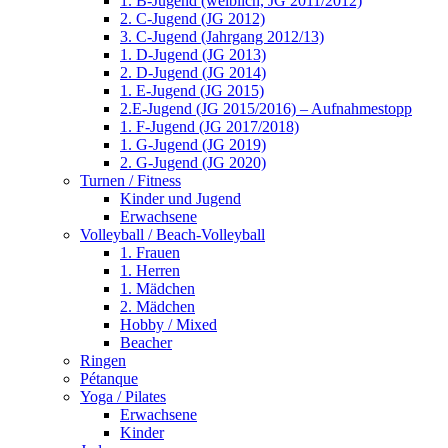
1. B-Jugend (weiblich, JG 2011/2012)
2. C-Jugend (JG 2012)
3. C-Jugend (Jahrgang 2012/13)
1. D-Jugend (JG 2013)
2. D-Jugend (JG 2014)
1. E-Jugend (JG 2015)
2.E-Jugend (JG 2015/2016) – Aufnahmestopp
1. F-Jugend (JG 2017/2018)
1. G-Jugend (JG 2019)
2. G-Jugend (JG 2020)
Turnen / Fitness
Kinder und Jugend
Erwachsene
Volleyball / Beach-Volleyball
1. Frauen
1. Herren
1. Mädchen
2. Mädchen
Hobby / Mixed
Beacher
Ringen
Pétanque
Yoga / Pilates
Erwachsene
Kinder