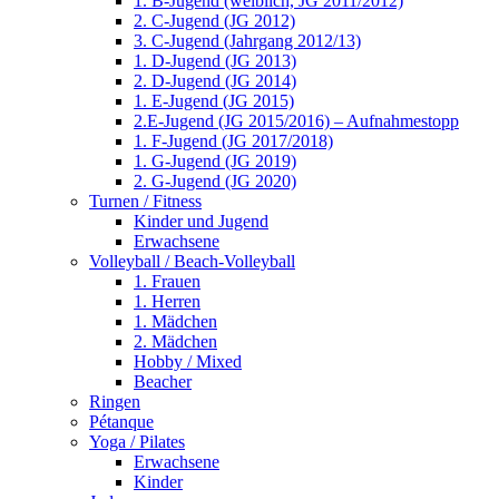
1. B-Jugend (weiblich, JG 2011/2012)
2. C-Jugend (JG 2012)
3. C-Jugend (Jahrgang 2012/13)
1. D-Jugend (JG 2013)
2. D-Jugend (JG 2014)
1. E-Jugend (JG 2015)
2.E-Jugend (JG 2015/2016) – Aufnahmestopp
1. F-Jugend (JG 2017/2018)
1. G-Jugend (JG 2019)
2. G-Jugend (JG 2020)
Turnen / Fitness
Kinder und Jugend
Erwachsene
Volleyball / Beach-Volleyball
1. Frauen
1. Herren
1. Mädchen
2. Mädchen
Hobby / Mixed
Beacher
Ringen
Pétanque
Yoga / Pilates
Erwachsene
Kinder