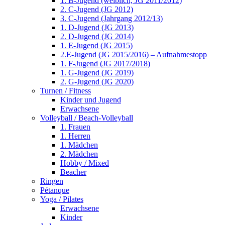
1. B-Jugend (weiblich, JG 2011/2012)
2. C-Jugend (JG 2012)
3. C-Jugend (Jahrgang 2012/13)
1. D-Jugend (JG 2013)
2. D-Jugend (JG 2014)
1. E-Jugend (JG 2015)
2.E-Jugend (JG 2015/2016) – Aufnahmestopp
1. F-Jugend (JG 2017/2018)
1. G-Jugend (JG 2019)
2. G-Jugend (JG 2020)
Turnen / Fitness
Kinder und Jugend
Erwachsene
Volleyball / Beach-Volleyball
1. Frauen
1. Herren
1. Mädchen
2. Mädchen
Hobby / Mixed
Beacher
Ringen
Pétanque
Yoga / Pilates
Erwachsene
Kinder