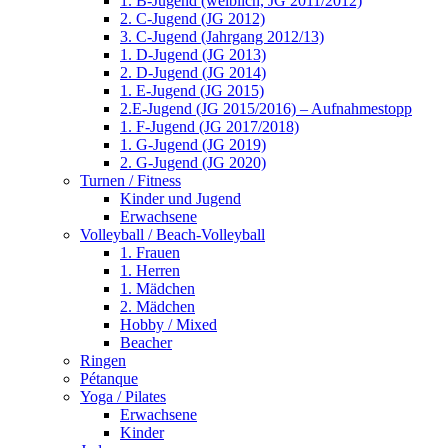
1. B-Jugend (weiblich, JG 2011/2012)
2. C-Jugend (JG 2012)
3. C-Jugend (Jahrgang 2012/13)
1. D-Jugend (JG 2013)
2. D-Jugend (JG 2014)
1. E-Jugend (JG 2015)
2.E-Jugend (JG 2015/2016) – Aufnahmestopp
1. F-Jugend (JG 2017/2018)
1. G-Jugend (JG 2019)
2. G-Jugend (JG 2020)
Turnen / Fitness
Kinder und Jugend
Erwachsene
Volleyball / Beach-Volleyball
1. Frauen
1. Herren
1. Mädchen
2. Mädchen
Hobby / Mixed
Beacher
Ringen
Pétanque
Yoga / Pilates
Erwachsene
Kinder