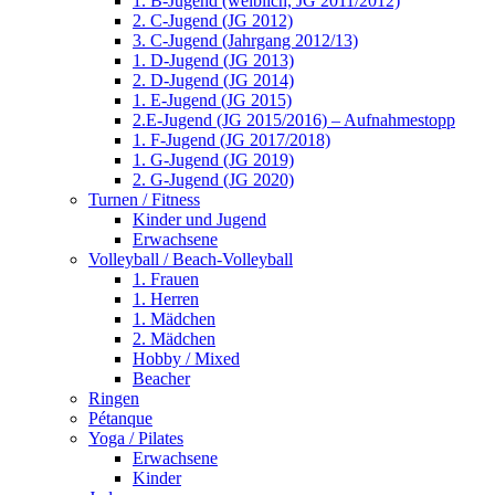
1. B-Jugend (weiblich, JG 2011/2012)
2. C-Jugend (JG 2012)
3. C-Jugend (Jahrgang 2012/13)
1. D-Jugend (JG 2013)
2. D-Jugend (JG 2014)
1. E-Jugend (JG 2015)
2.E-Jugend (JG 2015/2016) – Aufnahmestopp
1. F-Jugend (JG 2017/2018)
1. G-Jugend (JG 2019)
2. G-Jugend (JG 2020)
Turnen / Fitness
Kinder und Jugend
Erwachsene
Volleyball / Beach-Volleyball
1. Frauen
1. Herren
1. Mädchen
2. Mädchen
Hobby / Mixed
Beacher
Ringen
Pétanque
Yoga / Pilates
Erwachsene
Kinder