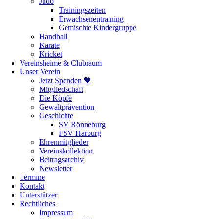
Judo
Trainingszeiten
Erwachsenentraining
Gemischte Kindergruppe
Handball
Karate
Kricket
Vereinsheime & Clubraum
Unser Verein
Jetzt Spenden 💙
Mitgliedschaft
Die Köpfe
Gewaltprävention
Geschichte
SV Rönneburg
FSV Harburg
Ehrenmitglieder
Vereinskollektion
Beitragsarchiv
Newsletter
Termine
Kontakt
Unterstützer
Rechtliches
Impressum