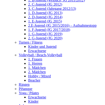
1. B-Jugend (weiblich, JG 2011/2012)
2. C-Jugend (JG 2012)
3. C-Jugend (Jahrgang 2012/13)
1. D-Jugend (JG 2013)
2. D-Jugend (JG 2014)
1. E-Jugend (JG 2015)
2.E-Jugend (JG 2015/2016) – Aufnahmestopp
1. F-Jugend (JG 2017/2018)
1. G-Jugend (JG 2019)
2. G-Jugend (JG 2020)
Turnen / Fitness
Kinder und Jugend
Erwachsene
Volleyball / Beach-Volleyball
1. Frauen
1. Herren
1. Mädchen
2. Mädchen
Hobby / Mixed
Beacher
Ringen
Pétanque
Yoga / Pilates
Erwachsene
Kinder