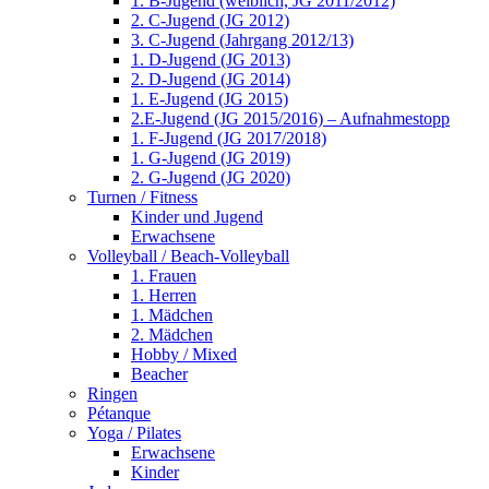
1. B-Jugend (weiblich, JG 2011/2012)
2. C-Jugend (JG 2012)
3. C-Jugend (Jahrgang 2012/13)
1. D-Jugend (JG 2013)
2. D-Jugend (JG 2014)
1. E-Jugend (JG 2015)
2.E-Jugend (JG 2015/2016) – Aufnahmestopp
1. F-Jugend (JG 2017/2018)
1. G-Jugend (JG 2019)
2. G-Jugend (JG 2020)
Turnen / Fitness
Kinder und Jugend
Erwachsene
Volleyball / Beach-Volleyball
1. Frauen
1. Herren
1. Mädchen
2. Mädchen
Hobby / Mixed
Beacher
Ringen
Pétanque
Yoga / Pilates
Erwachsene
Kinder