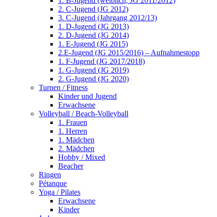
1. B-Jugend (weiblich, JG 2011/2012)
2. C-Jugend (JG 2012)
3. C-Jugend (Jahrgang 2012/13)
1. D-Jugend (JG 2013)
2. D-Jugend (JG 2014)
1. E-Jugend (JG 2015)
2.E-Jugend (JG 2015/2016) – Aufnahmestopp
1. F-Jugend (JG 2017/2018)
1. G-Jugend (JG 2019)
2. G-Jugend (JG 2020)
Turnen / Fitness
Kinder und Jugend
Erwachsene
Volleyball / Beach-Volleyball
1. Frauen
1. Herren
1. Mädchen
2. Mädchen
Hobby / Mixed
Beacher
Ringen
Pétanque
Yoga / Pilates
Erwachsene
Kinder