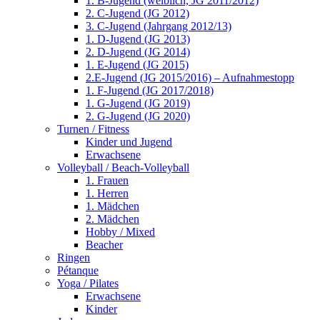
1. B-Jugend (weiblich, JG 2011/2012)
2. C-Jugend (JG 2012)
3. C-Jugend (Jahrgang 2012/13)
1. D-Jugend (JG 2013)
2. D-Jugend (JG 2014)
1. E-Jugend (JG 2015)
2.E-Jugend (JG 2015/2016) – Aufnahmestopp
1. F-Jugend (JG 2017/2018)
1. G-Jugend (JG 2019)
2. G-Jugend (JG 2020)
Turnen / Fitness
Kinder und Jugend
Erwachsene
Volleyball / Beach-Volleyball
1. Frauen
1. Herren
1. Mädchen
2. Mädchen
Hobby / Mixed
Beacher
Ringen
Pétanque
Yoga / Pilates
Erwachsene
Kinder