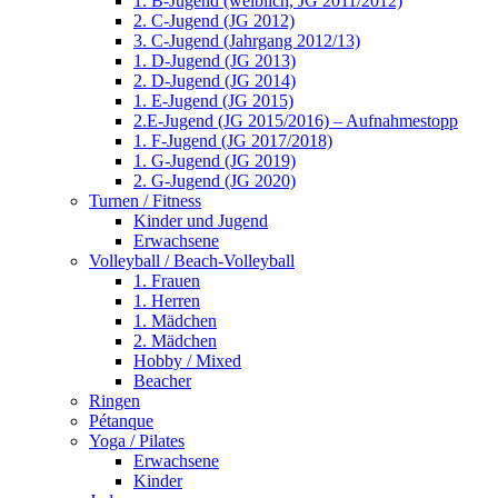
1. B-Jugend (weiblich, JG 2011/2012)
2. C-Jugend (JG 2012)
3. C-Jugend (Jahrgang 2012/13)
1. D-Jugend (JG 2013)
2. D-Jugend (JG 2014)
1. E-Jugend (JG 2015)
2.E-Jugend (JG 2015/2016) – Aufnahmestopp
1. F-Jugend (JG 2017/2018)
1. G-Jugend (JG 2019)
2. G-Jugend (JG 2020)
Turnen / Fitness
Kinder und Jugend
Erwachsene
Volleyball / Beach-Volleyball
1. Frauen
1. Herren
1. Mädchen
2. Mädchen
Hobby / Mixed
Beacher
Ringen
Pétanque
Yoga / Pilates
Erwachsene
Kinder