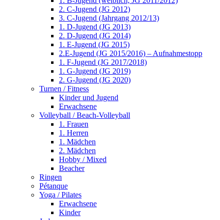
1. B-Jugend (weiblich, JG 2011/2012)
2. C-Jugend (JG 2012)
3. C-Jugend (Jahrgang 2012/13)
1. D-Jugend (JG 2013)
2. D-Jugend (JG 2014)
1. E-Jugend (JG 2015)
2.E-Jugend (JG 2015/2016) – Aufnahmestopp
1. F-Jugend (JG 2017/2018)
1. G-Jugend (JG 2019)
2. G-Jugend (JG 2020)
Turnen / Fitness
Kinder und Jugend
Erwachsene
Volleyball / Beach-Volleyball
1. Frauen
1. Herren
1. Mädchen
2. Mädchen
Hobby / Mixed
Beacher
Ringen
Pétanque
Yoga / Pilates
Erwachsene
Kinder