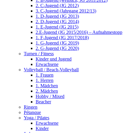
1. B-Jugend (weiblich, JG 2011/2012)
2. C-Jugend (JG 2012)
3. C-Jugend (Jahrgang 2012/13)
1. D-Jugend (JG 2013)
2. D-Jugend (JG 2014)
1. E-Jugend (JG 2015)
2.E-Jugend (JG 2015/2016) – Aufnahmestopp
1. F-Jugend (JG 2017/2018)
1. G-Jugend (JG 2019)
2. G-Jugend (JG 2020)
Turnen / Fitness
Kinder und Jugend
Erwachsene
Volleyball / Beach-Volleyball
1. Frauen
1. Herren
1. Mädchen
2. Mädchen
Hobby / Mixed
Beacher
Ringen
Pétanque
Yoga / Pilates
Erwachsene
Kinder