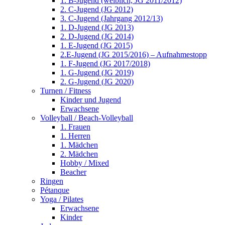
1. B-Jugend (weiblich, JG 2011/2012)
2. C-Jugend (JG 2012)
3. C-Jugend (Jahrgang 2012/13)
1. D-Jugend (JG 2013)
2. D-Jugend (JG 2014)
1. E-Jugend (JG 2015)
2.E-Jugend (JG 2015/2016) – Aufnahmestopp
1. F-Jugend (JG 2017/2018)
1. G-Jugend (JG 2019)
2. G-Jugend (JG 2020)
Turnen / Fitness
Kinder und Jugend
Erwachsene
Volleyball / Beach-Volleyball
1. Frauen
1. Herren
1. Mädchen
2. Mädchen
Hobby / Mixed
Beacher
Ringen
Pétanque
Yoga / Pilates
Erwachsene
Kinder