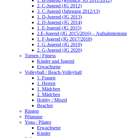
1. B-Jugend (weiblich, JG 2011/2012)
2. C-Jugend (JG 2012)
3. C-Jugend (Jahrgang 2012/13)
1. D-Jugend (JG 2013)
2. D-Jugend (JG 2014)
1. E-Jugend (JG 2015)
2.E-Jugend (JG 2015/2016) – Aufnahmestopp
1. F-Jugend (JG 2017/2018)
1. G-Jugend (JG 2019)
2. G-Jugend (JG 2020)
Turnen / Fitness
Kinder und Jugend
Erwachsene
Volleyball / Beach-Volleyball
1. Frauen
1. Herren
1. Mädchen
2. Mädchen
Hobby / Mixed
Beacher
Ringen
Pétanque
Yoga / Pilates
Erwachsene
Kinder