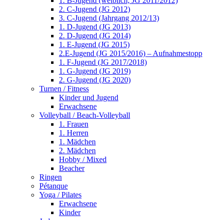
1. B-Jugend (weiblich, JG 2011/2012)
2. C-Jugend (JG 2012)
3. C-Jugend (Jahrgang 2012/13)
1. D-Jugend (JG 2013)
2. D-Jugend (JG 2014)
1. E-Jugend (JG 2015)
2.E-Jugend (JG 2015/2016) – Aufnahmestopp
1. F-Jugend (JG 2017/2018)
1. G-Jugend (JG 2019)
2. G-Jugend (JG 2020)
Turnen / Fitness
Kinder und Jugend
Erwachsene
Volleyball / Beach-Volleyball
1. Frauen
1. Herren
1. Mädchen
2. Mädchen
Hobby / Mixed
Beacher
Ringen
Pétanque
Yoga / Pilates
Erwachsene
Kinder