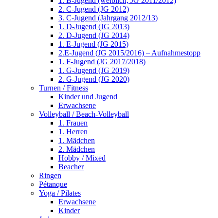
1. B-Jugend (weiblich, JG 2011/2012)
2. C-Jugend (JG 2012)
3. C-Jugend (Jahrgang 2012/13)
1. D-Jugend (JG 2013)
2. D-Jugend (JG 2014)
1. E-Jugend (JG 2015)
2.E-Jugend (JG 2015/2016) – Aufnahmestopp
1. F-Jugend (JG 2017/2018)
1. G-Jugend (JG 2019)
2. G-Jugend (JG 2020)
Turnen / Fitness
Kinder und Jugend
Erwachsene
Volleyball / Beach-Volleyball
1. Frauen
1. Herren
1. Mädchen
2. Mädchen
Hobby / Mixed
Beacher
Ringen
Pétanque
Yoga / Pilates
Erwachsene
Kinder