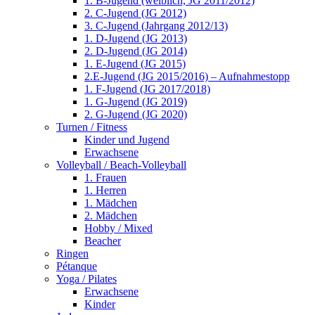
1. B-Jugend (weiblich, JG 2011/2012)
2. C-Jugend (JG 2012)
3. C-Jugend (Jahrgang 2012/13)
1. D-Jugend (JG 2013)
2. D-Jugend (JG 2014)
1. E-Jugend (JG 2015)
2.E-Jugend (JG 2015/2016) – Aufnahmestopp
1. F-Jugend (JG 2017/2018)
1. G-Jugend (JG 2019)
2. G-Jugend (JG 2020)
Turnen / Fitness
Kinder und Jugend
Erwachsene
Volleyball / Beach-Volleyball
1. Frauen
1. Herren
1. Mädchen
2. Mädchen
Hobby / Mixed
Beacher
Ringen
Pétanque
Yoga / Pilates
Erwachsene
Kinder