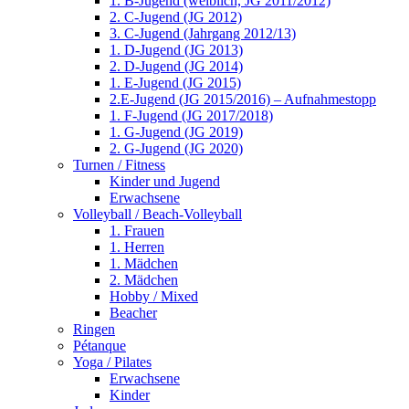
1. B-Jugend (weiblich, JG 2011/2012)
2. C-Jugend (JG 2012)
3. C-Jugend (Jahrgang 2012/13)
1. D-Jugend (JG 2013)
2. D-Jugend (JG 2014)
1. E-Jugend (JG 2015)
2.E-Jugend (JG 2015/2016) – Aufnahmestopp
1. F-Jugend (JG 2017/2018)
1. G-Jugend (JG 2019)
2. G-Jugend (JG 2020)
Turnen / Fitness
Kinder und Jugend
Erwachsene
Volleyball / Beach-Volleyball
1. Frauen
1. Herren
1. Mädchen
2. Mädchen
Hobby / Mixed
Beacher
Ringen
Pétanque
Yoga / Pilates
Erwachsene
Kinder