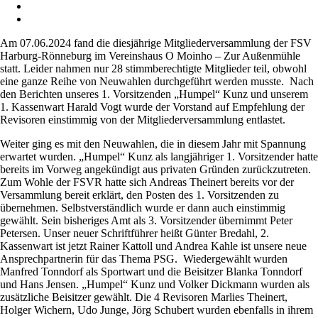
Am 07.06.2024 fand die diesjährige Mitgliederversammlung der FSV
Harburg-Rönneburg im Vereinshaus O Moinho – Zur Außenmühle
statt. Leider nahmen nur 28 stimmberechtigte Mitglieder teil, obwohl
eine ganze Reihe von Neuwahlen durchgeführt werden musste. Nach
den Berichten unseres 1. Vorsitzenden „Humpel“ Kunz und unserem
1. Kassenwart Harald Vogt wurde der Vorstand auf Empfehlung der
Revisoren einstimmig von der Mitgliederversammlung entlastet.
Weiter ging es mit den Neuwahlen, die in diesem Jahr mit Spannung
erwartet wurden. „Humpel“ Kunz als langjähriger 1. Vorsitzender hatte
bereits im Vorweg angekündigt aus privaten Gründen zurückzutreten.
Zum Wohle der FSVR hatte sich Andreas Theinert bereits vor der
Versammlung bereit erklärt, den Posten des 1. Vorsitzenden zu
übernehmen. Selbstverständlich wurde er dann auch einstimmig
gewählt. Sein bisheriges Amt als 3. Vorsitzender übernimmt Peter
Petersen. Unser neuer Schriftführer heißt Günter Bredahl, 2.
Kassenwart ist jetzt Rainer Kattoll und Andrea Kahle ist unsere neue
Ansprechpartnerin für das Thema PSG. Wiedergewählt wurden
Manfred Tonndorf als Sportwart und die Beisitzer Blanka Tonndorf
und Hans Jensen. „Humpel“ Kunz und Volker Dickmann wurden als
zusätzliche Beisitzer gewählt. Die 4 Revisoren Marlies Theinert,
Holger Wichern, Udo Junge, Jörg Schubert wurden ebenfalls in ihrem