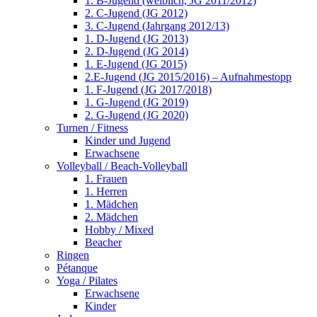
1. B-Jugend (weiblich, JG 2011/2012)
2. C-Jugend (JG 2012)
3. C-Jugend (Jahrgang 2012/13)
1. D-Jugend (JG 2013)
2. D-Jugend (JG 2014)
1. E-Jugend (JG 2015)
2.E-Jugend (JG 2015/2016) – Aufnahmestopp
1. F-Jugend (JG 2017/2018)
1. G-Jugend (JG 2019)
2. G-Jugend (JG 2020)
Turnen / Fitness
Kinder und Jugend
Erwachsene
Volleyball / Beach-Volleyball
1. Frauen
1. Herren
1. Mädchen
2. Mädchen
Hobby / Mixed
Beacher
Ringen
Pétanque
Yoga / Pilates
Erwachsene
Kinder