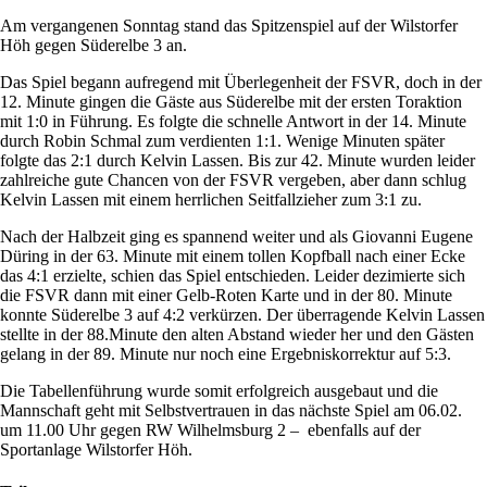
Am vergangenen Sonntag stand das Spitzenspiel auf der Wilstorfer
Höh gegen Süderelbe 3 an.
Das Spiel begann aufregend mit Überlegenheit der FSVR, doch in der
12. Minute gingen die Gäste aus Süderelbe mit der ersten Toraktion
mit 1:0 in Führung. Es folgte die schnelle Antwort in der 14. Minute
durch Robin Schmal zum verdienten 1:1. Wenige Minuten später
folgte das 2:1 durch Kelvin Lassen. Bis zur 42. Minute wurden leider
zahlreiche gute Chancen von der FSVR vergeben, aber dann schlug
Kelvin Lassen mit einem herrlichen Seitfallzieher zum 3:1 zu.
Nach der Halbzeit ging es spannend weiter und als Giovanni Eugene
Düring in der 63. Minute mit einem tollen Kopfball nach einer Ecke
das 4:1 erzielte, schien das Spiel entschieden. Leider dezimierte sich
die FSVR dann mit einer Gelb-Roten Karte und in der 80. Minute
konnte Süderelbe 3 auf 4:2 verkürzen. Der überragende Kelvin Lassen
stellte in der 88.Minute den alten Abstand wieder her und den Gästen
gelang in der 89. Minute nur noch eine Ergebniskorrektur auf 5:3.
Die Tabellenführung wurde somit erfolgreich ausgebaut und die
Mannschaft geht mit Selbstvertrauen in das nächste Spiel am 06.02.
um 11.00 Uhr gegen RW Wilhelmsburg 2 – ebenfalls auf der
Sportanlage Wilstorfer Höh.