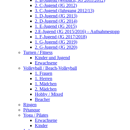
1. B-Jugend (weiblich, JG 2011/2012)
2. C-Jugend (JG 2012)
3. C-Jugend (Jahrgang 2012/13)
1. D-Jugend (JG 2013)
2. D-Jugend (JG 2014)
1. E-Jugend (JG 2015)
2.E-Jugend (JG 2015/2016) – Aufnahmestopp
1. F-Jugend (JG 2017/2018)
1. G-Jugend (JG 2019)
2. G-Jugend (JG 2020)
Turnen / Fitness
Kinder und Jugend
Erwachsene
Volleyball / Beach-Volleyball
1. Frauen
1. Herren
1. Mädchen
2. Mädchen
Hobby / Mixed
Beacher
Ringen
Pétanque
Yoga / Pilates
Erwachsene
Kinder