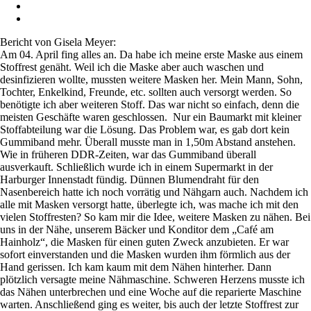
Bericht von Gisela Meyer:
Am 04. April fing alles an. Da habe ich meine erste Maske aus einem
Stoffrest genäht. Weil ich die Maske aber auch waschen und
desinfizieren wollte, mussten weitere Masken her. Mein Mann, Sohn,
Tochter, Enkelkind, Freunde, etc. sollten auch versorgt werden. So
benötigte ich aber weiteren Stoff. Das war nicht so einfach, denn die
meisten Geschäfte waren geschlossen. Nur ein Baumarkt mit kleiner
Stoffabteilung war die Lösung. Das Problem war, es gab dort kein
Gummiband mehr. Überall musste man in 1,50m Abstand anstehen.
Wie in früheren DDR-Zeiten, war das Gummiband überall
ausverkauft. Schließlich wurde ich in einem Supermarkt in der
Harburger Innenstadt fündig. Dünnen Blumendraht für den
Nasenbereich hatte ich noch vorrätig und Nähgarn auch. Nachdem ich
alle mit Masken versorgt hatte, überlegte ich, was mache ich mit den
vielen Stoffresten? So kam mir die Idee, weitere Masken zu nähen. Bei
uns in der Nähe, unserem Bäcker und Konditor dem „Café am
Hainholz“, die Masken für einen guten Zweck anzubieten. Er war
sofort einverstanden und die Masken wurden ihm förmlich aus der
Hand gerissen. Ich kam kaum mit dem Nähen hinterher. Dann
plötzlich versagte meine Nähmaschine. Schweren Herzens musste ich
das Nähen unterbrechen und eine Woche auf die reparierte Maschine
warten. Anschließend ging es weiter, bis auch der letzte Stoffrest zur