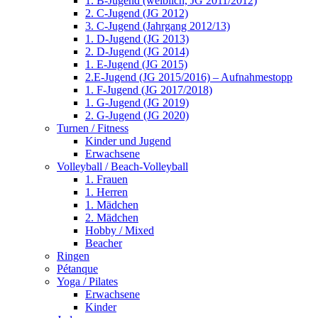
1. B-Jugend (weiblich, JG 2011/2012)
2. C-Jugend (JG 2012)
3. C-Jugend (Jahrgang 2012/13)
1. D-Jugend (JG 2013)
2. D-Jugend (JG 2014)
1. E-Jugend (JG 2015)
2.E-Jugend (JG 2015/2016) – Aufnahmestopp
1. F-Jugend (JG 2017/2018)
1. G-Jugend (JG 2019)
2. G-Jugend (JG 2020)
Turnen / Fitness
Kinder und Jugend
Erwachsene
Volleyball / Beach-Volleyball
1. Frauen
1. Herren
1. Mädchen
2. Mädchen
Hobby / Mixed
Beacher
Ringen
Pétanque
Yoga / Pilates
Erwachsene
Kinder