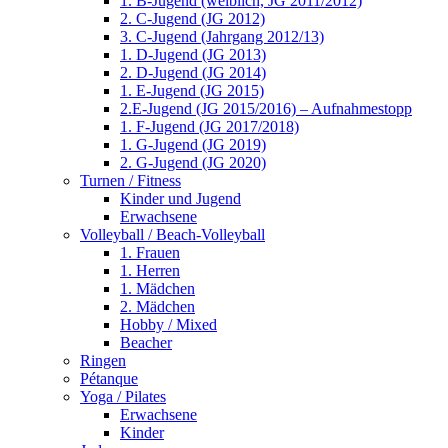
1. B-Jugend (weiblich, JG 2011/2012)
2. C-Jugend (JG 2012)
3. C-Jugend (Jahrgang 2012/13)
1. D-Jugend (JG 2013)
2. D-Jugend (JG 2014)
1. E-Jugend (JG 2015)
2.E-Jugend (JG 2015/2016) – Aufnahmestopp
1. F-Jugend (JG 2017/2018)
1. G-Jugend (JG 2019)
2. G-Jugend (JG 2020)
Turnen / Fitness
Kinder und Jugend
Erwachsene
Volleyball / Beach-Volleyball
1. Frauen
1. Herren
1. Mädchen
2. Mädchen
Hobby / Mixed
Beacher
Ringen
Pétanque
Yoga / Pilates
Erwachsene
Kinder