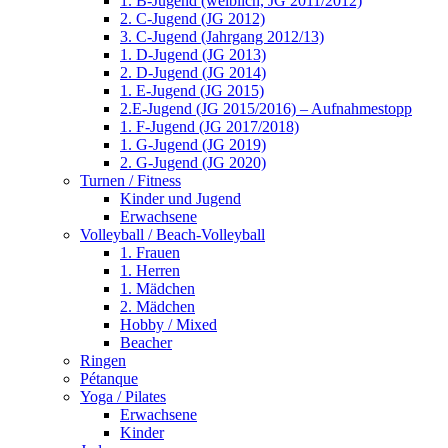
1. B-Jugend (weiblich, JG 2011/2012)
2. C-Jugend (JG 2012)
3. C-Jugend (Jahrgang 2012/13)
1. D-Jugend (JG 2013)
2. D-Jugend (JG 2014)
1. E-Jugend (JG 2015)
2.E-Jugend (JG 2015/2016) – Aufnahmestopp
1. F-Jugend (JG 2017/2018)
1. G-Jugend (JG 2019)
2. G-Jugend (JG 2020)
Turnen / Fitness
Kinder und Jugend
Erwachsene
Volleyball / Beach-Volleyball
1. Frauen
1. Herren
1. Mädchen
2. Mädchen
Hobby / Mixed
Beacher
Ringen
Pétanque
Yoga / Pilates
Erwachsene
Kinder