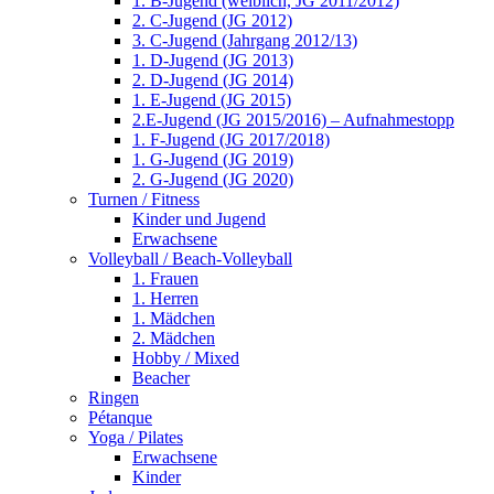
1. B-Jugend (weiblich, JG 2011/2012)
2. C-Jugend (JG 2012)
3. C-Jugend (Jahrgang 2012/13)
1. D-Jugend (JG 2013)
2. D-Jugend (JG 2014)
1. E-Jugend (JG 2015)
2.E-Jugend (JG 2015/2016) – Aufnahmestopp
1. F-Jugend (JG 2017/2018)
1. G-Jugend (JG 2019)
2. G-Jugend (JG 2020)
Turnen / Fitness
Kinder und Jugend
Erwachsene
Volleyball / Beach-Volleyball
1. Frauen
1. Herren
1. Mädchen
2. Mädchen
Hobby / Mixed
Beacher
Ringen
Pétanque
Yoga / Pilates
Erwachsene
Kinder