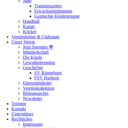
Judo
Trainingszeiten
Erwachsenentraining
Gemischte Kindergruppe
Handball
Karate
Kricket
Vereinsheime & Clubraum
Unser Verein
Jetzt Spenden 💙
Mitgliedschaft
Die Köpfe
Gewaltprävention
Geschichte
SV Rönneburg
FSV Harburg
Ehrenmitglieder
Vereinskollektion
Beitragsarchiv
Newsletter
Termine
Kontakt
Unterstützer
Rechtliches
Impressum