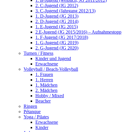
1. B-Jugend (weiblich, JG 2011/2012)
2. C-Jugend (JG 2012)
3. C-Jugend (Jahrgang 2012/13)
1. D-Jugend (JG 2013)
2. D-Jugend (JG 2014)
1. E-Jugend (JG 2015)
2.E-Jugend (JG 2015/2016) – Aufnahmestopp
1. F-Jugend (JG 2017/2018)
1. G-Jugend (JG 2019)
2. G-Jugend (JG 2020)
Turnen / Fitness
Kinder und Jugend
Erwachsene
Volleyball / Beach-Volleyball
1. Frauen
1. Herren
1. Mädchen
2. Mädchen
Hobby / Mixed
Beacher
Ringen
Pétanque
Yoga / Pilates
Erwachsene
Kinder