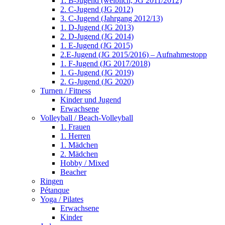
1. B-Jugend (weiblich, JG 2011/2012)
2. C-Jugend (JG 2012)
3. C-Jugend (Jahrgang 2012/13)
1. D-Jugend (JG 2013)
2. D-Jugend (JG 2014)
1. E-Jugend (JG 2015)
2.E-Jugend (JG 2015/2016) – Aufnahmestopp
1. F-Jugend (JG 2017/2018)
1. G-Jugend (JG 2019)
2. G-Jugend (JG 2020)
Turnen / Fitness
Kinder und Jugend
Erwachsene
Volleyball / Beach-Volleyball
1. Frauen
1. Herren
1. Mädchen
2. Mädchen
Hobby / Mixed
Beacher
Ringen
Pétanque
Yoga / Pilates
Erwachsene
Kinder