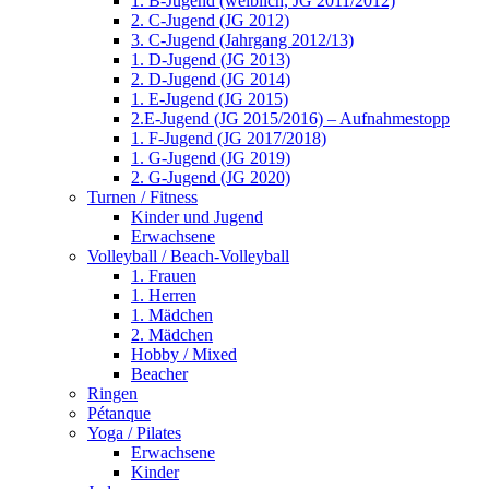
1. B-Jugend (weiblich, JG 2011/2012)
2. C-Jugend (JG 2012)
3. C-Jugend (Jahrgang 2012/13)
1. D-Jugend (JG 2013)
2. D-Jugend (JG 2014)
1. E-Jugend (JG 2015)
2.E-Jugend (JG 2015/2016) – Aufnahmestopp
1. F-Jugend (JG 2017/2018)
1. G-Jugend (JG 2019)
2. G-Jugend (JG 2020)
Turnen / Fitness
Kinder und Jugend
Erwachsene
Volleyball / Beach-Volleyball
1. Frauen
1. Herren
1. Mädchen
2. Mädchen
Hobby / Mixed
Beacher
Ringen
Pétanque
Yoga / Pilates
Erwachsene
Kinder